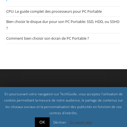
CPU: Le guide complet des processeurs pour PC Portable
Bien choisir le disque dur pour son PC Portable: SSD, HDD, ou SSHD
?
Comment bien choisir son écran de PC Portable ?
En poursuivant votre navigation sur TechGuide, vous acceptez l'utilisation de
cookies permettant la mesure de notre audience, le partage de contenus sur
les réseaux sociaux et la personnalisation des publicités en fonction de vos
centres d’intérêts.
OK
Décliner
En savoir plus
Copyright 2026 - TechGuide.fr - Tous droits réservés -
Mentions légales