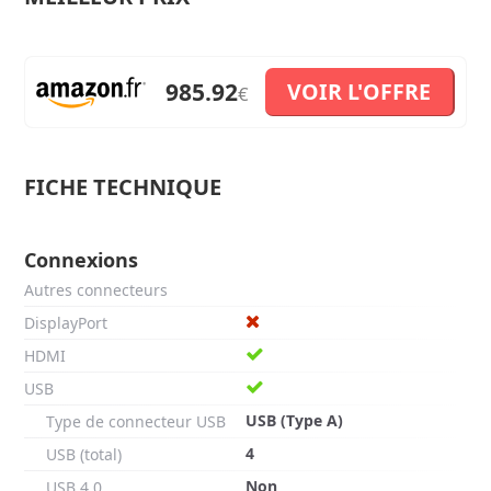
985.92
VOIR L'OFFRE
€
FICHE TECHNIQUE
Connexions
Autres connecteurs
DisplayPort
HDMI
USB
USB (Type A)
Type de connecteur USB
4
USB (total)
Non
USB 4.0