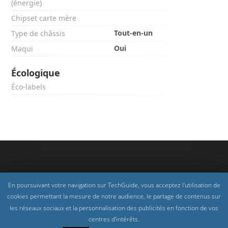
(énergie)
Chipset carte mère
Tout-en-un
Type de châssis
Oui
Maqui
Écologique
Éco-labels
En poursuivant votre navigation sur TechGuide, vous acceptez l'utilisation de
cookies permettant la mesure de notre audience, le partage de contenus sur
les réseaux sociaux et la personnalisation des publicités en fonction de vos
centres d’intérêts.